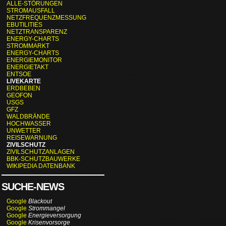
ALLE-STÖRUNGEN
STROMAUSFALL
NETZFREQUENZMESSUNG
EBUTILITIES
NETZTRANSPARENZ
ENERGY-CHARTS
STROMMARKT
ENERGY-CHARTS
ENERGIEMONITOR
ENERGIETAKT
ENTSOE
LIVEKARTE
ERDBEBEN
GEOFON
USGS
GFZ
WALDBRÄNDE
HOCHWASSER
UNWETTER
REISEWARNUNG
ZIVILSCHUTZ
ZIVILSCHUTZANLAGEN
BBK-SCHUTZBAUWERKE
WIKIPEDIA DATENBANK
SUCHE-NEWS
Google
Blackout
Google
Strommangel
Google
Energieversorgung
Google
Krisenvorsorge