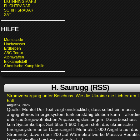
LIGTHNING MAPS
FLIGHTRADAR
SCHIFFSRADAR
SAT
HILFE
Morsecode
Hochwasser
Erdbeben
ABC-Terror
Atomwaffen
Biokampfstoff
Chemische Kampfstoffe
H. Saurugg (RSS)
Stromversorgung unter Beschuss: Wie die Ukraine die Lichter am 
hält
August 4, 2026
Quelle: Montel Der Text zeigt eindrücklich, dass selbst ein massiv
angegriffenes Energiesystem funktionsfähig bleiben kann – allerdin
unter außergewöhnlichen Anpassungsleistungen. Dauerbeschuss –
kein Systemkollaps Seit über 1.600 Tagen steht das ukrainische
Energiesystem unter Dauerangriff: Mehr als 1.000 Angriffe auf das
Stromnetz, davon über 200 auf Wärmekraftwerke Massive Redukti
konventionellen Leistung auf unter […]