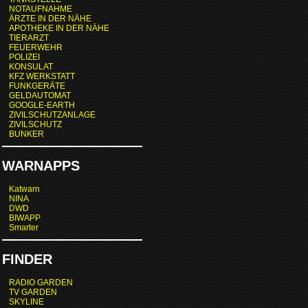
NOTAUFNAHME
ÄRZTE IN DER NÄHE
APOTHEKE IN DER NÄHE
TIERARZT
FEUERWEHR
POLIZEI
KONSULAT
KFZ WERKSTATT
FUNKGERÄTE
GELDAUTOMAT
GOOGLE-EARTH
ZIVILSCHUTZANLAGE
ZIVILSCHUTZ
BUNKER
WARNAPPS
Katwarn
NINA
DWD
BIWAPP
Smarter
FINDER
RADIO GARDEN
TV GARDEN
SKYLINE