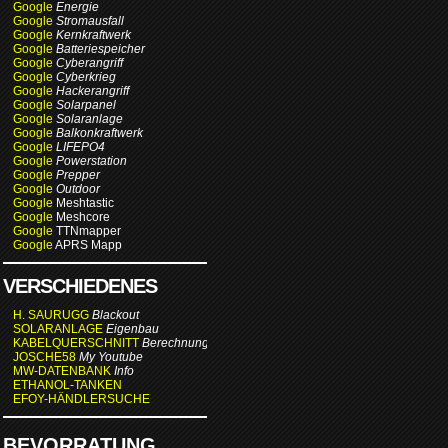
Google
Energie
Google
Stromausfall
Google
Kernkraftwerk
Google
Batteriespeicher
Google
Cyberangriff
Google
Cyberkrieg
Google
Hackerangriff
Google
Solarpanel
Google
Solaranlage
Google
Balkonkraftwerk
Google
LIFEPO4
Google
Powerstation
Google
Prepper
Google
Outdoor
Google
Meshtastic
Google
Meshcore
Google
TTNmapper
Google
APRS Mapp
VERSCHIEDENES
H. SAURUGG
Blackout
SOLARANLAGE
Eigenbau
KABELQUERSCHNITT
Berechnung
JOSCHE58
My Youtube
MW-DATENBANK
Info
ETHANOL-TANKEN
EFOY-HÄNDLERSUCHE
BEVORRATUNG