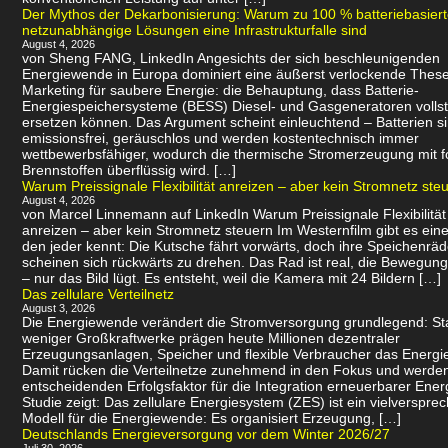
Der Mythos der Dekarbonisierung: Warum zu 100 % batteriebasier
netzunabhängige Lösungen eine Infrastrukturfalle sind
August 4, 2026
von Sheng FANG, LinkedIn Angesichts der sich beschleunigenden
Energiewende in Europa dominiert eine äußerst verlockende Thes
Marketing für saubere Energie: die Behauptung, dass Batterie-
Energiespeichersysteme (BESS) Diesel- und Gasgeneratoren volls
ersetzen können. Das Argument scheint einleuchtend – Batterien s
emissionsfrei, geräuschlos und werden kostentechnisch immer
wettbewerbsfähiger, wodurch die thermische Stromerzeugung mit f
Brennstoffen überflüssig wird. […]
Warum Preissignale Flexibilität anreizen – aber kein Stromnetz ste
August 4, 2026
von Marcel Linnemann auf LinkedIn Warum Preissignale Flexibilität
anreizen – aber kein Stromnetz steuern Im Westernfilm gibt es eine
den jeder kennt: Die Kutsche fährt vorwärts, doch ihre Speichenräd
scheinen sich rückwärts zu drehen. Das Rad ist real, die Bewegung 
– nur das Bild lügt. Es entsteht, weil die Kamera mit 24 Bildern […]
Das zellulare Verteilnetz
August 3, 2026
Die Energiewende verändert die Stromversorgung grundlegend: Sta
weniger Großkraftwerke prägen heute Millionen dezentraler
Erzeugungsanlagen, Speicher und flexible Verbraucher das Energi
Damit rücken die Verteilnetze zunehmend in den Fokus und werde
entscheidenden Erfolgsfaktor für die Integration erneuerbarer Ener
Studie zeigt: Das zellulare Energiesystem (ZES) ist ein vielverspr
Modell für die Energiewende: Es organisiert Erzeugung, […]
Deutschlands Energieversorgung vor dem Winter 2026/27