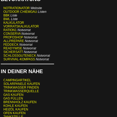
NOTRATIONATOR
Website
OUTDOOR CHIEMGAU
Listen
BBK
Liste
BWL
Liste
KALKULATOR
VORRATSKALKULATOR
RATION1
Notvorrat
CONSERVA
Notvorrat
PROFOSHOP
Notvorrat
ALLPREPARE
Notvorrat
FEDDECK
Notvorrat
READYWISE
Notvorrat
SICHERSATT
Notvorrat
SCHLOSSGUTENECK
Notvorrat
SURVIVAL-KOMPASS
Notvorrat
IN DEINER NÄHE
CAMPINGARTIKEL
SOLARPANELE KAUFEN
TRINKWASSER FINDEN
TRINKWASSERQUELLE
GAS KAUFEN
GAS FÜLLEN
BRENNHOLZ KAUFEN
KOHLE KAUFEN
HEIZÖL KAUFEN
OFEN KAUFEN
TANKSTELLE