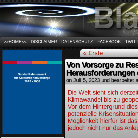
News und Infos zum Thema Stromausfall
>>HOME<<
DISCLAIMER
DATENSCHUTZ
FACEBOOK
TWIT
« Erste
Von Vorsorge zu Resi
Herausforderungen 
on
Juli 5, 2023
und bearbeitet a
Die Welt sieht sich derz
Klimawandel bis zu geopol
Vor dem Hintergrund dieser
potenzielle Krisensituatio
Möglichkeit hierfür ist d
jedoch nicht nur das Anle