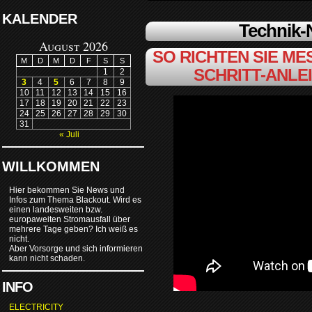
KALENDER
Technik
August 2026
SO RICHTEN SIE MES
M
D
M
D
F
S
S
SCHRITT-ANLE
1
2
3
4
5
6
7
8
9
10
11
12
13
14
15
16
17
18
19
20
21
22
23
24
25
26
27
28
29
30
31
« Juli
WILLKOMMEN
Hier bekommen Sie News und
Infos zum Thema Blackout. Wird es
einen landesweiten bzw.
europaweiten Stromausfall über
mehrere Tage geben? Ich weiß es
nicht.
Aber Vorsorge und sich informieren
kann nicht schaden.
INFO
ELECTRICITY