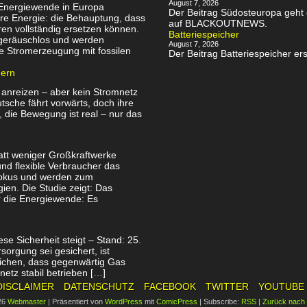
August 7, 2026
 Energiewende in Europa
Der Beitrag Südosteuropa geht 
re Energie: die Behauptung, dass
auf BLACKOUTNEWS.
en vollständig ersetzen können.
Batteriespeicher
, geräuschlos und werden
August 7, 2026
e Stromerzeugung mit fossilen
Der Beitrag Batteriespeicher 
uern
 anreizen – aber kein Stromnetz
utsche fährt vorwärts, doch ihre
, die Bewegung ist real – nur das
att weniger Großkraftwerke
nd flexible Verbraucher das
Fokus und werden zum
ien. Die Studie zeigt: Das
ür die Energiewende: Es
se Sicherheit steigt – Stand: 25.
orgung sei gesichert, ist
tlichen, dass gegenwärtig Gas
netz stabil betrieben […]
DISCLAIMER
DATENSCHUTZ
FACEBOOK
TWITTER
YOUTUBE
26
Webmaster
|
Präsentiert von
WordPress
mit
ComicPress
|
Subscribe:
RSS
|
Zurück nach