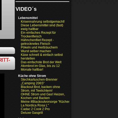
VIDEO´s
Lebensmittel
Krisennahrung selbstgemacht!
Diese Lebensmittel sind (fast)
ewig haltbar
Ein einfaches Rezept für
Trockenfleisch
Hähnchenfilet Rezept -
getrocknetes Fleisch
Pökeln und Heißräuchern
Wurst selber machen
Käse schnell & einfach selbst
herstellen
ITT-
Das einfachste Brot der Welt
Atombrot im Glas, bis zu 12
Monate haltbar!
Küche ohne Strom
Stechkartuschen-Brenner
„Camping 206S“
Blackout Brot, backen ohne
Strom, mit Teelichtern!
OHNE Strom und Gas! Heizen,
Kochen und Backen
Meine #Blackoutvorsorge "Küchenofen
La Nordica Rosa L"
Cadac 2 Cook 2 Pro
Deluxe Gasgrill