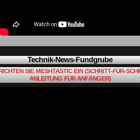
Technik-News-Fundgrube
RICHTEN SIE MESHTASTIC EIN (SCHRITT-FÜR-SCHR
ANLEITUNG FÜR ANFÄNGER)