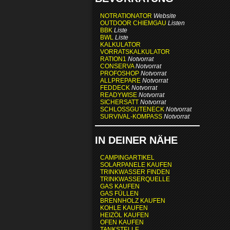
NOTRATIONATOR
Website
OUTDOOR CHIEMGAU
Listen
BBK
Liste
BWL
Liste
KALKULATOR
VORRATSKALKULATOR
RATION1
Notvorrat
CONSERVA
Notvorrat
PROFOSHOP
Notvorrat
ALLPREPARE
Notvorrat
FEDDECK
Notvorrat
READYWISE
Notvorrat
SICHERSATT
Notvorrat
SCHLOSSGUTENECK
Notvorrat
SURVIVAL-KOMPASS
Notvorrat
IN DEINER NÄHE
CAMPINGARTIKEL
SOLARPANELE KAUFEN
TRINKWASSER FINDEN
TRINKWASSERQUELLE
GAS KAUFEN
GAS FÜLLEN
BRENNHOLZ KAUFEN
KOHLE KAUFEN
HEIZÖL KAUFEN
OFEN KAUFEN
TANKSTELLE