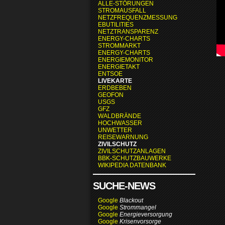
ALLE-STÖRUNGEN
STROMAUSFALL
NETZFREQUENZMESSUNG
EBUTILITIES
NETZTRANSPARENZ
ENERGY-CHARTS
STROMMARKT
ENERGY-CHARTS
ENERGIEMONITOR
ENERGIETAKT
ENTSOE
LIVEKARTE
ERDBEBEN
GEOFON
USGS
GFZ
WALDBRÄNDE
HOCHWASSER
UNWETTER
REISEWARNUNG
ZIVILSCHUTZ
ZIVILSCHUTZANLAGEN
BBK-SCHUTZBAUWERKE
WIKIPEDIA DATENBANK
SUCHE-NEWS
Google
Blackout
Google
Strommangel
Google
Energieversorgung
Google
Krisenvorsorge