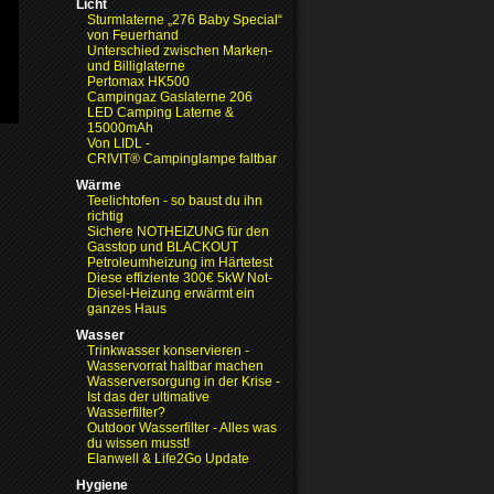
Licht
Sturmlaterne „276 Baby Special“
von Feuerhand
Unterschied zwischen Marken-
und Billiglaterne
Pertomax HK500
Campingaz Gaslaterne 206
LED Camping Laterne &
15000mAh
Von LIDL -
CRIVIT® Campinglampe faltbar
Wärme
Teelichtofen - so baust du ihn
richtig
Sichere NOTHEIZUNG für den
Gasstop und BLACKOUT
Petroleumheizung im Härtetest
Diese effiziente 300€ 5kW Not-
Diesel-Heizung erwärmt ein
ganzes Haus
Wasser
Trinkwasser konservieren -
Wasservorrat haltbar machen
Wasserversorgung in der Krise
-
Ist das der ultimative
Wasserfilter?
Outdoor Wasserfilter - Alles was
du wissen musst!
Elanwell & Life2Go Update
Hygiene