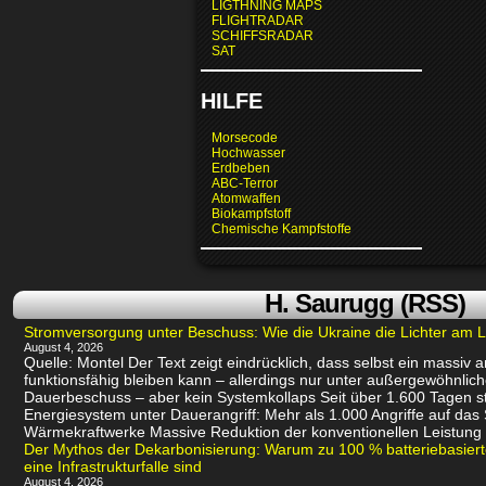
LIGTHNING MAPS
FLIGHTRADAR
SCHIFFSRADAR
SAT
HILFE
Morsecode
Hochwasser
Erdbeben
ABC-Terror
Atomwaffen
Biokampfstoff
Chemische Kampfstoffe
H. Saurugg (RSS)
Stromversorgung unter Beschuss: Wie die Ukraine die Lichter am L
August 4, 2026
Quelle: Montel Der Text zeigt eindrücklich, dass selbst ein massiv
funktionsfähig bleiben kann – allerdings nur unter außergewöhnli
Dauerbeschuss – aber kein Systemkollaps Seit über 1.600 Tagen st
Energiesystem unter Dauerangriff: Mehr als 1.000 Angriffe auf das
Wärmekraftwerke Massive Reduktion der konventionellen Leistung 
Der Mythos der Dekarbonisierung: Warum zu 100 % batteriebasie
eine Infrastrukturfalle sind
August 4, 2026