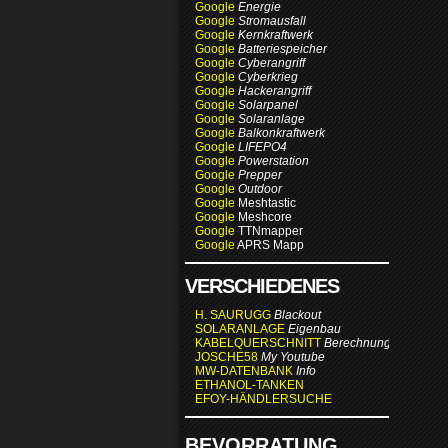
Google
Energie
Google
Stromausfall
Google
Kernkraftwerk
Google
Batteriespeicher
Google
Cyberangriff
Google
Cyberkrieg
Google
Hackerangriff
Google
Solarpanel
Google
Solaranlage
Google
Balkonkraftwerk
Google
LIFEPO4
Google
Powerstation
Google
Prepper
Google
Outdoor
Google
Meshtastic
Google
Meshcore
Google
TTNmapper
Google
APRS Mapp
VERSCHIEDENES
H. SAURUGG
Blackout
SOLARANLAGE
Eigenbau
KABELQUERSCHNITT
Berechnung
JOSCHE58
My Youtube
MW-DATENBANK
Info
ETHANOL-TANKEN
EFOY-HÄNDLERSUCHE
BEVORRATUNG