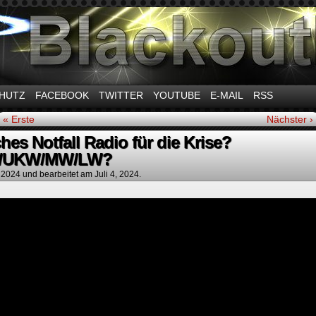
m Thema Stromausfall
HUTZ
FACEBOOK
TWITTER
YOUTUBE
E-MAIL
RSS
« Erste
Nächster ›
hes Notfall Radio für die Krise?
/UKW/MW/LW?
, 2024
und bearbeitet am Juli 4, 2024.