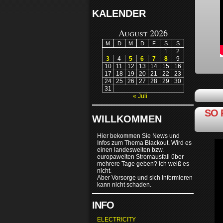
KALENDER
August 2026
M
D
M
D
F
S
S
1
2
3
4
5
6
7
8
9
10
11
12
13
14
15
16
17
18
19
20
21
22
23
24
25
26
27
28
29
30
31
« Juli
SO 
WILLKOMMEN
Hier bekommen Sie News und
Infos zum Thema Blackout. Wird es
einen landesweiten bzw.
europaweiten Stromausfall über
mehrere Tage geben? Ich weiß es
nicht.
Aber Vorsorge und sich informieren
kann nicht schaden.
INFO
ELECTRICITY