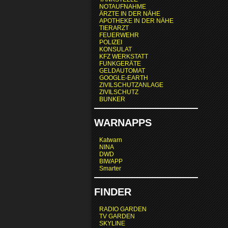
NOTAUFNAHME
ÄRZTE IN DER NÄHE
APOTHEKE IN DER NÄHE
TIERARZT
FEUERWEHR
POLIZEI
KONSULAT
KFZ WERKSTATT
FUNKGERÄTE
GELDAUTOMAT
GOOGLE-EARTH
ZIVILSCHUTZANLAGE
ZIVILSCHUTZ
BUNKER
WARNAPPS
Katwarn
NINA
DWD
BIWAPP
Smarter
FINDER
RADIO GARDEN
TV GARDEN
SKYLINE