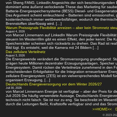
von Sheng FANG, LinkedIn Angesichts der sich beschleunigenden
dominiert eine äußerst verlockende These das Marketing für saube
Batterie-Energiespeichersysteme (BESS) Diesel- und Gasgenerator
Das Argument scheint einleuchtend – Batterien sind emissionsfrei
kostentechnisch immer wettbewerbsfähiger, wodurch die thermisch
Brennstoffen überflüssig wird. […]
Warum Preissignale Flexibilität anreizen – aber kein Stromnetz ste
August 4, 2026
von Marcel Linnemann auf LinkedIn Warum Preissignale Flexibilität
steuern Im Westernfilm gibt es einen Effekt, den jeder kennt: Die K
Speichenräder scheinen sich rückwärts zu drehen. Das Rad ist real
Bild lügt. Es entsteht, weil die Kamera mit 24 Bildern […]
Das zellulare Verteilnetz
August 3, 2026
Die Energiewende verändert die Stromversorgung grundlegend: St
prägen heute Millionen dezentraler Erzeugungsanlagen, Speicher u
Energiesystem. Damit rücken die Verteilnetze zunehmend in den 
entscheidenden Erfolgsfaktor für die Integration erneuerbarer Energ
zellulare Energiesystem (ZES) ist ein vielversprechendes Modell f
organisiert Erzeugung, […]
Deutschlands Energieversorgung vor dem Winter 2026/27
Juli 30, 2026
von Marcel Linnemann Energie ist verfügbar – aber der Preis für die
Juli 2026 Die häufig verwendete Aussage, Deutschlands Energievers
technisch nicht falsch. Sie ist nur zu eng. Sie beschreibt im Wesen
durch die Leitungen fließt, Kraftstoffe verfügbar sind und das Strom
>>HOME<<
© 2023-20