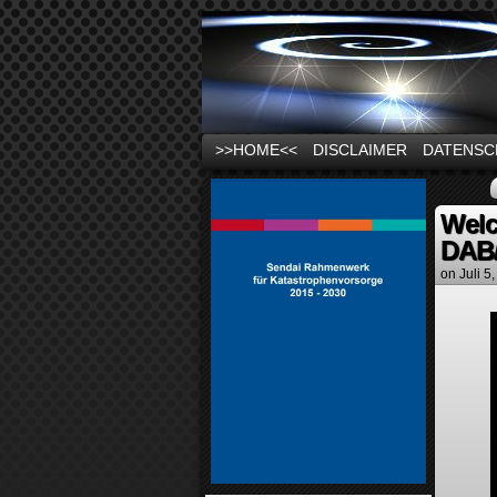
News und Infos zu
>>HOME<<
DISCLAIMER
DATENSC
Welc
DAB
on
Juli 5