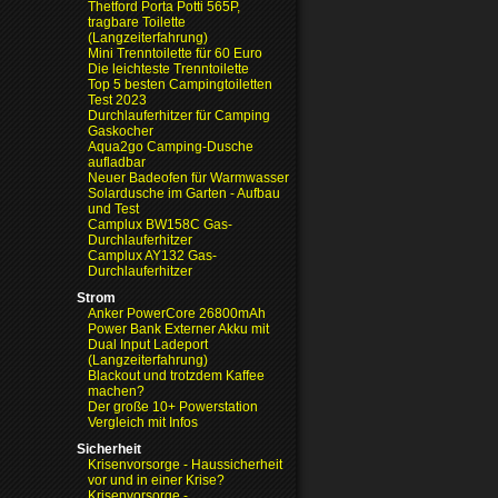
Thetford Porta Potti 565P,
tragbare Toilette
(Langzeiterfahrung)
Mini Trenntoilette für 60 Euro
Die leichteste Trenntoilette
Top 5 besten Campingtoiletten
Test 2023
Durchlauferhitzer für Camping
Gaskocher
Aqua2go Camping-Dusche
aufladbar
Neuer Badeofen für Warmwasser
Solardusche im Garten - Aufbau
und Test
Camplux BW158C Gas-
Durchlauferhitzer
Camplux AY132 Gas-
Durchlauferhitzer
Strom
Anker PowerCore 26800mAh
Power Bank Externer Akku mit
Dual Input Ladeport
(Langzeiterfahrung)
Blackout und trotzdem Kaffee
machen?
Der große 10+ Powerstation
Vergleich mit Infos
Sicherheit
Krisenvorsorge - Haussicherheit
vor und in einer Krise?
Krisenvorsorge -