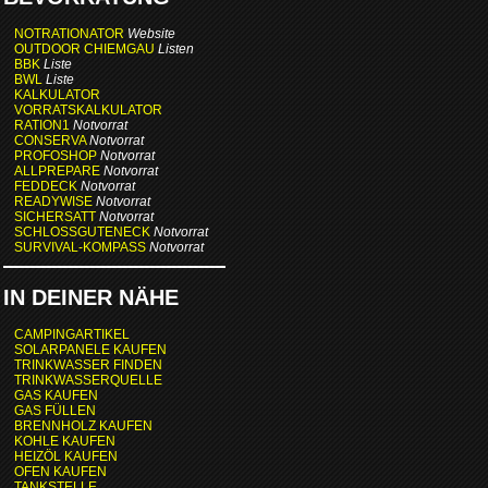
NOTRATIONATOR
Website
OUTDOOR CHIEMGAU
Listen
BBK
Liste
BWL
Liste
KALKULATOR
VORRATSKALKULATOR
RATION1
Notvorrat
CONSERVA
Notvorrat
PROFOSHOP
Notvorrat
ALLPREPARE
Notvorrat
FEDDECK
Notvorrat
READYWISE
Notvorrat
SICHERSATT
Notvorrat
SCHLOSSGUTENECK
Notvorrat
SURVIVAL-KOMPASS
Notvorrat
IN DEINER NÄHE
CAMPINGARTIKEL
SOLARPANELE KAUFEN
TRINKWASSER FINDEN
TRINKWASSERQUELLE
GAS KAUFEN
GAS FÜLLEN
BRENNHOLZ KAUFEN
KOHLE KAUFEN
HEIZÖL KAUFEN
OFEN KAUFEN
TANKSTELLE