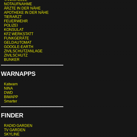
NOTAUFNAHME
ÄRZTE IN DER NÄHE
APOTHEKE IN DER NÄHE
TIERARZT
FEUERWEHR
POLIZEI
KONSULAT
KFZ WERKSTATT
FUNKGERÄTE
GELDAUTOMAT
GOOGLE-EARTH
ZIVILSCHUTZANLAGE
ZIVILSCHUTZ
BUNKER
WARNAPPS
Katwarn
NINA
DWD
BIWAPP
Smarter
FINDER
RADIO GARDEN
TV GARDEN
SKYLINE