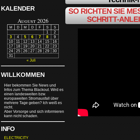
KALENDER
SO RICHTEN SIE MES
SCHRITT-ANLE
August 2026
M
D
M
D
F
S
S
1
2
3
4
5
6
7
8
9
10
11
12
13
14
15
16
17
18
19
20
21
22
23
24
25
26
27
28
29
30
31
« Juli
WILLKOMMEN
Hier bekommen Sie News und
Infos zum Thema Blackout. Wird es
einen landesweiten bzw.
europaweiten Stromausfall über
mehrere Tage geben? Ich weiß es
nicht.
Aber Vorsorge und sich informieren
kann nicht schaden.
INFO
ELECTRICITY