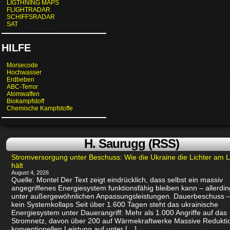
LIGTHNING MAPS
FLIGHTRADAR
SCHIFFSRADAR
SAT
HILFE
Morsecode
Hochwasser
Erdbeben
ABC-Terror
Atomwaffen
Biokampfstoff
Chemische Kampfstoffe
H. Saurugg (RSS)
Stromversorgung unter Beschuss: Wie die Ukraine die Lichter am 
hält
August 4, 2026
Quelle: Montel Der Text zeigt eindrücklich, dass selbst ein massiv
angegriffenes Energiesystem funktionsfähig bleiben kann – allerdin
unter außergewöhnlichen Anpassungsleistungen. Dauerbeschuss –
kein Systemkollaps Seit über 1.600 Tagen steht das ukrainische
Energiesystem unter Dauerangriff: Mehr als 1.000 Angriffe auf das
Stromnetz, davon über 200 auf Wärmekraftwerke Massive Redukti
konventionellen Leistung auf unter […]