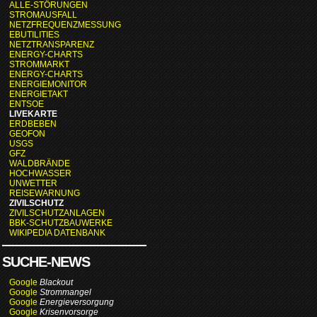
ALLE-STÖRUNGEN
STROMAUSFALL
NETZFREQUENZMESSUNG
EBUTILITIES
NETZTRANSPARENZ
ENERGY-CHARTS
STROMMARKT
ENERGY-CHARTS
ENERGIEMONITOR
ENERGIETAKT
ENTSOE
LIVEKARTE
ERDBEBEN
GEOFON
USGS
GFZ
WALDBRÄNDE
HOCHWASSER
UNWETTER
REISEWARNUNG
ZIVILSCHUTZ
ZIVILSCHUTZANLAGEN
BBK-SCHUTZBAUWERKE
WIKIPEDIA DATENBANK
SUCHE-NEWS
Google
Blackout
Google
Strommangel
Google
Energieversorgung
Google
Krisenvorsorge