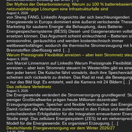
Der Mythos der Dekarbonisierung: Warum zu 100 % batteriebasier
netzunabhängige Lösungen eine Infrastrukturfalle sind
August 4, 2026
von Sheng FANG, LinkedIn Angesichts der sich beschleunigenden
Energiewende in Europa dominiert eine äußerst verlockende Thes
Marketing für saubere Energie: die Behauptung, dass Batterie-
Energiespeichersysteme (BESS) Diesel- und Gasgeneratoren volls
ersetzen können. Das Argument scheint einleuchtend – Batterien s
emissionsfrei, geräuschlos und werden kostentechnisch immer
wettbewerbsfähiger, wodurch die thermische Stromerzeugung mit f
Brennstoffen überflüssig wird. […]
Warum Preissignale Flexibilität anreizen – aber kein Stromnetz ste
August 4, 2026
von Marcel Linnemann auf LinkedIn Warum Preissignale Flexibilität
anreizen – aber kein Stromnetz steuern Im Westernfilm gibt es eine
den jeder kennt: Die Kutsche fährt vorwärts, doch ihre Speichenräd
scheinen sich rückwärts zu drehen. Das Rad ist real, die Bewegung 
– nur das Bild lügt. Es entsteht, weil die Kamera mit 24 Bildern […]
Das zellulare Verteilnetz
August 3, 2026
Die Energiewende verändert die Stromversorgung grundlegend: Sta
weniger Großkraftwerke prägen heute Millionen dezentraler
Erzeugungsanlagen, Speicher und flexible Verbraucher das Energi
Damit rücken die Verteilnetze zunehmend in den Fokus und werde
entscheidenden Erfolgsfaktor für die Integration erneuerbarer Ener
Studie zeigt: Das zellulare Energiesystem (ZES) ist ein vielverspr
Modell für die Energiewende: Es organisiert Erzeugung, […]
Deutschlands Energieversorgung vor dem Winter 2026/27