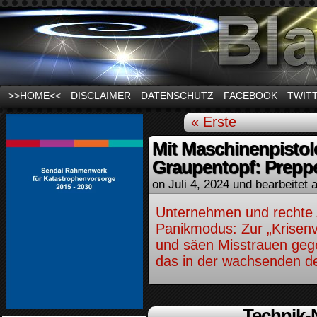
News und Infos zum Thema Stromausfall
>>HOME<<
DISCLAIMER
DATENSCHUTZ
FACEBOOK
TWIT
« Erste
Mit Maschinenpistole
Graupentopf: Prepp
on
Juli 4, 2024
und bearbeitet a
Unternehmen und rechte A
Panikmodus: Zur „Krisenv
und säen Misstrauen gege
das in der wachsenden d
Technik