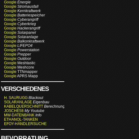
Google
Energie
Google
Stromausfall
Google
Kernkraftwerk
Google
Batteriespeicher
Google
Cyberangriff
Google
Cyberkrieg
Google
Hackerangriff
Google
Solarpanel
Google
Solaranlage
Google
Balkonkraftwerk
Google
LIFEPO4
Google
Powerstation
Google
Prepper
Google
Outdoor
Google
Meshtastic
Google
Meshcore
Google
TTNmapper
Google
APRS Mapp
VERSCHIEDENES
H. SAURUGG
Blackout
SOLARANLAGE
Eigenbau
KABELQUERSCHNITT
Berechnung
JOSCHE58
My Youtube
MW-DATENBANK
Info
ETHANOL-TANKEN
EFOY-HÄNDLERSUCHE
BEVORRATUNG