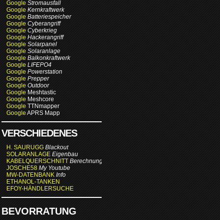
Google
Stromausfall
Google
Kernkraftwerk
Google
Batteriespeicher
Google
Cyberangriff
Google
Cyberkrieg
Google
Hackerangriff
Google
Solarpanel
Google
Solaranlage
Google
Balkonkraftwerk
Google
LIFEPO4
Google
Powerstation
Google
Prepper
Google
Outdoor
Google
Meshtastic
Google
Meshcore
Google
TTNmapper
Google
APRS Mapp
VERSCHIEDENES
H. SAURUGG
Blackout
SOLARANLAGE
Eigenbau
KABELQUERSCHNITT
Berechnung
JOSCHE58
My Youtube
MW-DATENBANK
Info
ETHANOL-TANKEN
EFOY-HÄNDLERSUCHE
BEVORRATUNG