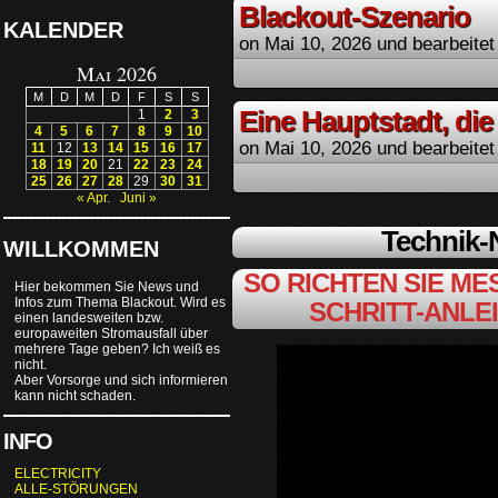
Blackout-Szenario
KALENDER
on
Mai 10, 2026
und bearbeitet
Mai 2026
M
D
M
D
F
S
S
Eine Hauptstadt, die
1
2
3
4
5
6
7
8
9
10
on
Mai 10, 2026
und bearbeitet
11
12
13
14
15
16
17
18
19
20
21
22
23
24
25
26
27
28
29
30
31
« Apr.
Juni »
Technik
WILLKOMMEN
SO RICHTEN SIE MES
Hier bekommen Sie News und
Infos zum Thema Blackout. Wird es
SCHRITT-ANLE
einen landesweiten bzw.
europaweiten Stromausfall über
mehrere Tage geben? Ich weiß es
nicht.
Aber Vorsorge und sich informieren
kann nicht schaden.
INFO
ELECTRICITY
ALLE-STÖRUNGEN