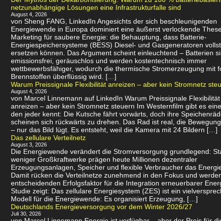
netzunabhängige Lösungen eine Infrastrukturfalle sind
August 4, 2026
von Sheng FANG, LinkedIn Angesichts der sich beschleunigenden
Energiewende in Europa dominiert eine äußerst verlockende Thes
Marketing für saubere Energie: die Behauptung, dass Batterie-
Energiespeichersysteme (BESS) Diesel- und Gasgeneratoren volls
ersetzen können. Das Argument scheint einleuchtend – Batterien s
emissionsfrei, geräuschlos und werden kostentechnisch immer
wettbewerbsfähiger, wodurch die thermische Stromerzeugung mit f
Brennstoffen überflüssig wird. […]
Warum Preissignale Flexibilität anreizen – aber kein Stromnetz ste
August 4, 2026
von Marcel Linnemann auf LinkedIn Warum Preissignale Flexibilität
anreizen – aber kein Stromnetz steuern Im Westernfilm gibt es eine
den jeder kennt: Die Kutsche fährt vorwärts, doch ihre Speichenräd
scheinen sich rückwärts zu drehen. Das Rad ist real, die Bewegung 
– nur das Bild lügt. Es entsteht, weil die Kamera mit 24 Bildern […]
Das zellulare Verteilnetz
August 3, 2026
Die Energiewende verändert die Stromversorgung grundlegend: Sta
weniger Großkraftwerke prägen heute Millionen dezentraler
Erzeugungsanlagen, Speicher und flexible Verbraucher das Energi
Damit rücken die Verteilnetze zunehmend in den Fokus und werde
entscheidenden Erfolgsfaktor für die Integration erneuerbarer Ener
Studie zeigt: Das zellulare Energiesystem (ZES) ist ein vielverspr
Modell für die Energiewende: Es organisiert Erzeugung, […]
Deutschlands Energieversorgung vor dem Winter 2026/27
Juli 30, 2026
von Marcel Linnemann Energie ist verfügbar – aber der Preis für d