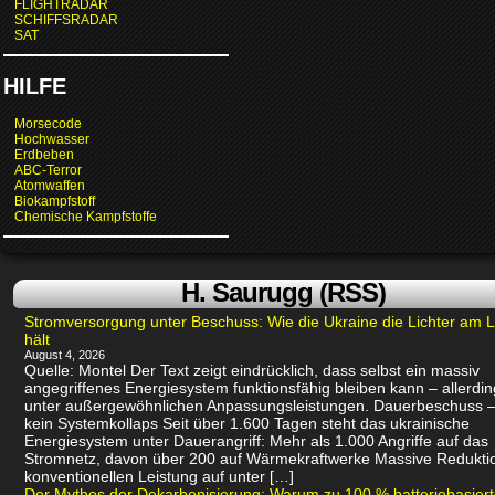
FLIGHTRADAR
SCHIFFSRADAR
SAT
HILFE
Morsecode
Hochwasser
Erdbeben
ABC-Terror
Atomwaffen
Biokampfstoff
Chemische Kampfstoffe
H. Saurugg (RSS)
Stromversorgung unter Beschuss: Wie die Ukraine die Lichter am 
hält
August 4, 2026
Quelle: Montel Der Text zeigt eindrücklich, dass selbst ein massiv
angegriffenes Energiesystem funktionsfähig bleiben kann – allerdin
unter außergewöhnlichen Anpassungsleistungen. Dauerbeschuss –
kein Systemkollaps Seit über 1.600 Tagen steht das ukrainische
Energiesystem unter Dauerangriff: Mehr als 1.000 Angriffe auf das
Stromnetz, davon über 200 auf Wärmekraftwerke Massive Redukti
konventionellen Leistung auf unter […]
Der Mythos der Dekarbonisierung: Warum zu 100 % batteriebasier