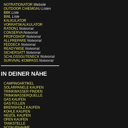
NOTRATIONATOR
Website
OUTDOOR CHIEMGAU
Listen
BBK
Liste
BWL
Liste
KALKULATOR
VORRATSKALKULATOR
RATION1
Notvorrat
CONSERVA
Notvorrat
PROFOSHOP
Notvorrat
ALLPREPARE
Notvorrat
FEDDECK
Notvorrat
READYWISE
Notvorrat
SICHERSATT
Notvorrat
SCHLOSSGUTENECK
Notvorrat
SURVIVAL-KOMPASS
Notvorrat
IN DEINER NÄHE
CAMPINGARTIKEL
SOLARPANELE KAUFEN
TRINKWASSER FINDEN
TRINKWASSERQUELLE
GAS KAUFEN
GAS FÜLLEN
BRENNHOLZ KAUFEN
KOHLE KAUFEN
HEIZÖL KAUFEN
OFEN KAUFEN
TANKSTELLE
NOTAUFNAHME