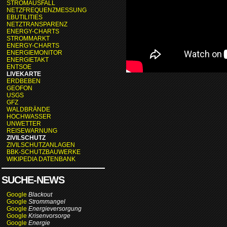
STROMAUSFALL
NETZFREQUENZMESSUNG
EBUTILITIES
NETZTRANSPARENZ
ENERGY-CHARTS
STROMMARKT
ENERGY-CHARTS
ENERGIEMONITOR
ENERGIETAKT
ENTSOE
LIVEKARTE
ERDBEBEN
GEOFON
USGS
GFZ
WALDBRÄNDE
HOCHWASSER
UNWETTER
REISEWARNUNG
ZIVILSCHUTZ
ZIVILSCHUTZANLAGEN
BBK-SCHUTZBAUWERKE
WIKIPEDIA DATENBANK
SUCHE-NEWS
Google
Blackout
Google
Strommangel
Google
Energieversorgung
Google
Krisenvorsorge
Google
Energie