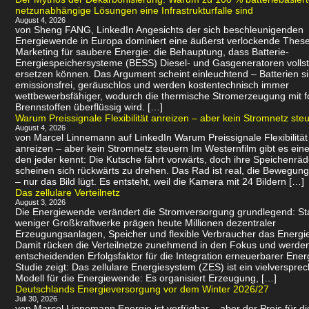
netzunabhängige Lösungen eine Infrastrukturfalle sind
August 4, 2026
von Sheng FANG, LinkedIn Angesichts der sich beschleunigenden
Energiewende in Europa dominiert eine äußerst verlockende Thes
Marketing für saubere Energie: die Behauptung, dass Batterie-
Energiespeichersysteme (BESS) Diesel- und Gasgeneratoren volls
ersetzen können. Das Argument scheint einleuchtend – Batterien s
emissionsfrei, geräuschlos und werden kostentechnisch immer
wettbewerbsfähiger, wodurch die thermische Stromerzeugung mit f
Brennstoffen überflüssig wird. […]
Warum Preissignale Flexibilität anreizen – aber kein Stromnetz ste
August 4, 2026
von Marcel Linnemann auf LinkedIn Warum Preissignale Flexibilität
anreizen – aber kein Stromnetz steuern Im Westernfilm gibt es eine
den jeder kennt: Die Kutsche fährt vorwärts, doch ihre Speichenräd
scheinen sich rückwärts zu drehen. Das Rad ist real, die Bewegung 
– nur das Bild lügt. Es entsteht, weil die Kamera mit 24 Bildern […]
Das zellulare Verteilnetz
August 3, 2026
Die Energiewende verändert die Stromversorgung grundlegend: Sta
weniger Großkraftwerke prägen heute Millionen dezentraler
Erzeugungsanlagen, Speicher und flexible Verbraucher das Energi
Damit rücken die Verteilnetze zunehmend in den Fokus und werde
entscheidenden Erfolgsfaktor für die Integration erneuerbarer Ener
Studie zeigt: Das zellulare Energiesystem (ZES) ist ein vielverspr
Modell für die Energiewende: Es organisiert Erzeugung, […]
Deutschlands Energieversorgung vor dem Winter 2026/27
Juli 30, 2026
von Marcel Linnemann Energie ist verfügbar – aber der Preis für d