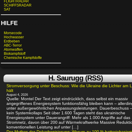
FLIGHTRADAR
SCHIFFSRADAR
SAT
HILFE
Morsecode
Hochwasser
Erdbeben
ABC-Terror
Atomwaffen
Biokampfstoff
Chemische Kampfstoffe
H. Saurugg (RSS)
Stromversorgung unter Beschuss: Wie die Ukraine die Lichter am 
hält
August 4, 2026
Quelle: Montel Der Text zeigt eindrücklich, dass selbst ein massiv
angegriffenes Energiesystem funktionsfähig bleiben kann – allerdin
unter außergewöhnlichen Anpassungsleistungen. Dauerbeschuss –
kein Systemkollaps Seit über 1.600 Tagen steht das ukrainische
Energiesystem unter Dauerangriff: Mehr als 1.000 Angriffe auf das
Stromnetz, davon über 200 auf Wärmekraftwerke Massive Redukti
konventionellen Leistung auf unter […]
Der Mythos der Dekarbonisierung: Warum zu 100 % batteriebasier