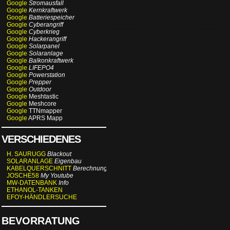
Google
Stromausfall
Google
Kernkraftwerk
Google
Batteriespeicher
Google
Cyberangriff
Google
Cyberkrieg
Google
Hackerangriff
Google
Solarpanel
Google
Solaranlage
Google
Balkonkraftwerk
Google
LIFEPO4
Google
Powerstation
Google
Prepper
Google
Outdoor
Google
Meshtastic
Google
Meshcore
Google
TTNmapper
Google
APRS Mapp
VERSCHIEDENES
H. SAURUGG
Blackout
SOLARANLAGE
Eigenbau
KABELQUERSCHNITT
Berechnung
JOSCHE58
My Youtube
MW-DATENBANK
Info
ETHANOL-TANKEN
EFOY-HÄNDLERSUCHE
BEVORRATUNG