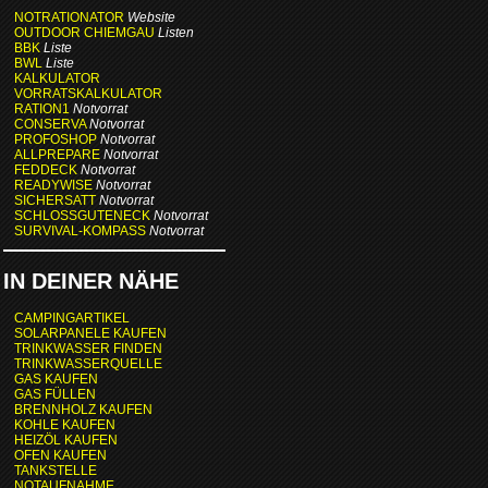
NOTRATIONATOR
Website
OUTDOOR CHIEMGAU
Listen
BBK
Liste
BWL
Liste
KALKULATOR
VORRATSKALKULATOR
RATION1
Notvorrat
CONSERVA
Notvorrat
PROFOSHOP
Notvorrat
ALLPREPARE
Notvorrat
FEDDECK
Notvorrat
READYWISE
Notvorrat
SICHERSATT
Notvorrat
SCHLOSSGUTENECK
Notvorrat
SURVIVAL-KOMPASS
Notvorrat
IN DEINER NÄHE
CAMPINGARTIKEL
SOLARPANELE KAUFEN
TRINKWASSER FINDEN
TRINKWASSERQUELLE
GAS KAUFEN
GAS FÜLLEN
BRENNHOLZ KAUFEN
KOHLE KAUFEN
HEIZÖL KAUFEN
OFEN KAUFEN
TANKSTELLE
NOTAUFNAHME