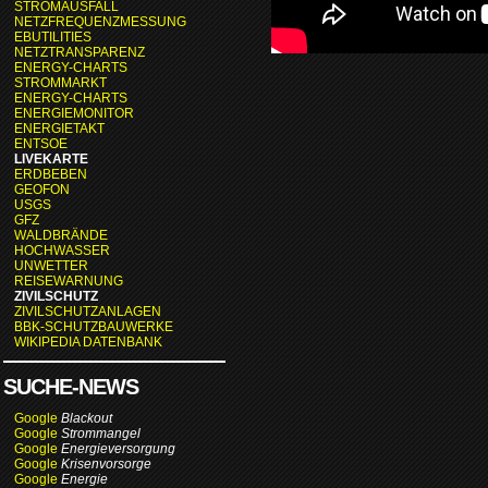
STROMAUSFALL
NETZFREQUENZMESSUNG
EBUTILITIES
NETZTRANSPARENZ
ENERGY-CHARTS
STROMMARKT
ENERGY-CHARTS
ENERGIEMONITOR
ENERGIETAKT
ENTSOE
LIVEKARTE
ERDBEBEN
GEOFON
USGS
GFZ
WALDBRÄNDE
HOCHWASSER
UNWETTER
REISEWARNUNG
ZIVILSCHUTZ
ZIVILSCHUTZANLAGEN
BBK-SCHUTZBAUWERKE
WIKIPEDIA DATENBANK
SUCHE-NEWS
Google
Blackout
Google
Strommangel
Google
Energieversorgung
Google
Krisenvorsorge
Google
Energie