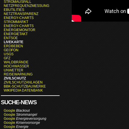
STROMAUSFALL
NETZFREQUENZMESSUNG
EBUTILITIES
NETZTRANSPARENZ
ENERGY-CHARTS
STROMMARKT
ENERGY-CHARTS
ENERGIEMONITOR
ENERGIETAKT
ENTSOE
LIVEKARTE
ERDBEBEN
GEOFON
USGS
GFZ
WALDBRÄNDE
HOCHWASSER
UNWETTER
REISEWARNUNG
ZIVILSCHUTZ
ZIVILSCHUTZANLAGEN
BBK-SCHUTZBAUWERKE
WIKIPEDIA DATENBANK
SUCHE-NEWS
Google
Blackout
Google
Strommangel
Google
Energieversorgung
Google
Krisenvorsorge
Google
Energie