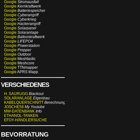
Google
Stromausfall
Google
Kernkraftwerk
Google
Batteriespeicher
Google
Cyberangriff
Google
Cyberkrieg
Google
Hackerangriff
Google
Solarpanel
Google
Solaranlage
Google
Balkonkraftwerk
Google
LIFEPO4
Google
Powerstation
Google
Prepper
Google
Outdoor
Google
Meshtastic
Google
Meshcore
Google
TTNmapper
Google
APRS Mapp
VERSCHIEDENES
H. SAURUGG
Blackout
SOLARANLAGE
Eigenbau
KABELQUERSCHNITT
Berechnung
JOSCHE58
My Youtube
MW-DATENBANK
Info
ETHANOL-TANKEN
EFOY-HÄNDLERSUCHE
BEVORRATUNG