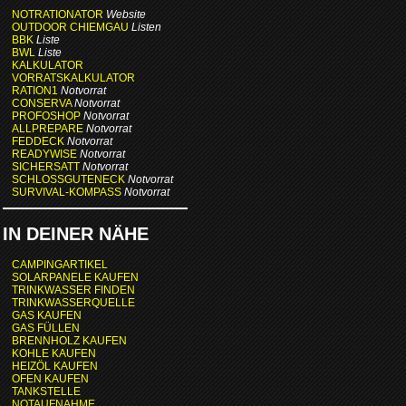
NOTRATIONATOR
Website
OUTDOOR CHIEMGAU
Listen
BBK
Liste
BWL
Liste
KALKULATOR
VORRATSKALKULATOR
RATION1
Notvorrat
CONSERVA
Notvorrat
PROFOSHOP
Notvorrat
ALLPREPARE
Notvorrat
FEDDECK
Notvorrat
READYWISE
Notvorrat
SICHERSATT
Notvorrat
SCHLOSSGUTENECK
Notvorrat
SURVIVAL-KOMPASS
Notvorrat
IN DEINER NÄHE
CAMPINGARTIKEL
SOLARPANELE KAUFEN
TRINKWASSER FINDEN
TRINKWASSERQUELLE
GAS KAUFEN
GAS FÜLLEN
BRENNHOLZ KAUFEN
KOHLE KAUFEN
HEIZÖL KAUFEN
OFEN KAUFEN
TANKSTELLE
NOTAUFNAHME