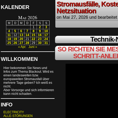
Stromausfälle, Kost
KALENDER
Netzsituation
Mai 2026
on
Mai 27, 2026
und bearbeitet
M
D
M
D
F
S
S
1
2
3
4
5
6
7
8
9
10
11
12
13
14
15
16
17
Technik
18
19
20
21
22
23
24
25
26
27
28
29
30
31
« Apr.
Juni »
SO RICHTEN SIE MES
SCHRITT-ANLE
WILLKOMMEN
Hier bekommen Sie News und
Infos zum Thema Blackout. Wird es
einen landesweiten bzw.
europaweiten Stromausfall über
mehrere Tage geben? Ich weiß es
nicht.
Aber Vorsorge und sich informieren
kann nicht schaden.
INFO
ELECTRICITY
ALLE-STÖRUNGEN