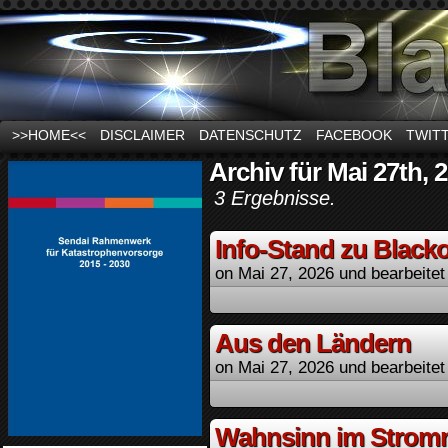
News und Infos zum Thema Stromausfall
>>HOME<<
DISCLAIMER
DATENSCHUTZ
FACEBOOK
TWIT
Archiv für Mai 27th, 
3 Ergebnisse.
Info-Stand zu Black
on
Mai 27, 2026
und bearbeitet
Aus den Ländern
on
Mai 27, 2026
und bearbeitet
Wahnsinn im Stromn