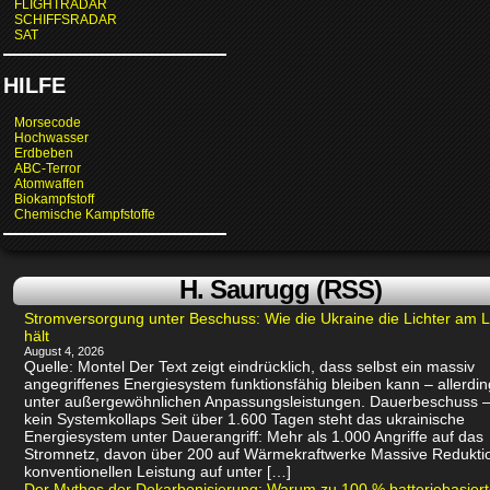
FLIGHTRADAR
SCHIFFSRADAR
SAT
HILFE
Morsecode
Hochwasser
Erdbeben
ABC-Terror
Atomwaffen
Biokampfstoff
Chemische Kampfstoffe
H. Saurugg (RSS)
Stromversorgung unter Beschuss: Wie die Ukraine die Lichter am 
hält
August 4, 2026
Quelle: Montel Der Text zeigt eindrücklich, dass selbst ein massiv
angegriffenes Energiesystem funktionsfähig bleiben kann – allerdin
unter außergewöhnlichen Anpassungsleistungen. Dauerbeschuss –
kein Systemkollaps Seit über 1.600 Tagen steht das ukrainische
Energiesystem unter Dauerangriff: Mehr als 1.000 Angriffe auf das
Stromnetz, davon über 200 auf Wärmekraftwerke Massive Redukti
konventionellen Leistung auf unter […]
Der Mythos der Dekarbonisierung: Warum zu 100 % batteriebasier