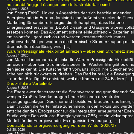
netzunabhängige Lösungen eine Infrastrukturfalle sind
August 4, 2026
von Sheng FANG, LinkedIn Angesichts der sich beschleunigenden
Energiewende in Europa dominiert eine äußerst verlockende Thes
Marketing für saubere Energie: die Behauptung, dass Batterie-
Energiespeichersysteme (BESS) Diesel- und Gasgeneratoren volls
ersetzen können. Das Argument scheint einleuchtend – Batterien s
emissionsfrei, geräuschlos und werden kostentechnisch immer
wettbewerbsfähiger, wodurch die thermische Stromerzeugung mit f
Brennstoffen überflüssig wird. […]
Warum Preissignale Flexibilität anreizen – aber kein Stromnetz ste
August 4, 2026
von Marcel Linnemann auf LinkedIn Warum Preissignale Flexibilität
anreizen – aber kein Stromnetz steuern Im Westernfilm gibt es eine
den jeder kennt: Die Kutsche fährt vorwärts, doch ihre Speichenräd
scheinen sich rückwärts zu drehen. Das Rad ist real, die Bewegung 
– nur das Bild lügt. Es entsteht, weil die Kamera mit 24 Bildern […]
Das zellulare Verteilnetz
August 3, 2026
Die Energiewende verändert die Stromversorgung grundlegend: Sta
weniger Großkraftwerke prägen heute Millionen dezentraler
Erzeugungsanlagen, Speicher und flexible Verbraucher das Energi
Damit rücken die Verteilnetze zunehmend in den Fokus und werde
entscheidenden Erfolgsfaktor für die Integration erneuerbarer Ener
Studie zeigt: Das zellulare Energiesystem (ZES) ist ein vielverspr
Modell für die Energiewende: Es organisiert Erzeugung, […]
Deutschlands Energieversorgung vor dem Winter 2026/27
Juli 30, 2026
von Marcel Linnemann Energie ist verfügbar – aber der Preis für d